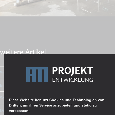
weitere Artikel
Startschuss für die Erdarbeiten
Einbau des Füllsandes
Sauberkeitsschicht und Köcherfundamente
Diese Website benutzt Cookies und Technologien von
Dritten, um ihren Service anzubieten und stetig zu
Die ersten Betonfertigteilstützen
verbessern.