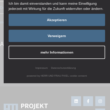
Ich bin damit einverstanden und kann meine Einwilligung
Drohnenflug: Fertig montierte Betonstützen
jederzeit mit Wirkung für die Zukunft widerrufen oder ändern.
Akzeptieren
mehr Artikel in der Übersicht
Verweigern
Artikel teilen
mehr Informationen
Impressum
Datenschutzerklärung
powered by HERR UND FRAU PIXEL cookie consent