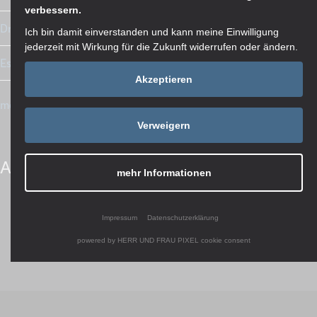
verbessern.
Drohnenflug: Fertig montierte Betonstützen
Ich bin damit einverstanden und kann meine Einwilligung
jederzeit mit Wirkung für die Zukunft widerrufen oder ändern.
Es geht voran!
Akzeptieren
mehr Artikel in der Übersicht
Verweigern
Artikel teilen
mehr Informationen
Impressum
Datenschutzerklärung
powered by HERR UND FRAU PIXEL cookie consent