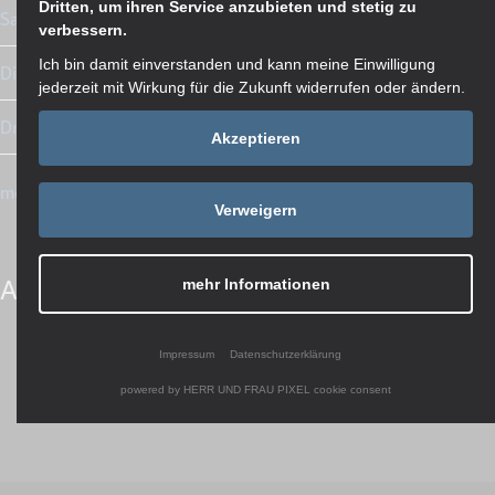
Dritten, um ihren Service anzubieten und stetig zu
Sauberkeitsschicht und Köcherfundamente
verbessern.
Ich bin damit einverstanden und kann meine Einwilligung
Die ersten Betonfertigteilstützen
jederzeit mit Wirkung für die Zukunft widerrufen oder ändern.
Drohnenflug: Fertig montierte Betonstützen
Akzeptieren
mehr Artikel in der Übersicht
Verweigern
Artikel teilen
mehr Informationen
Impressum
Datenschutzerklärung
powered by HERR UND FRAU PIXEL cookie consent